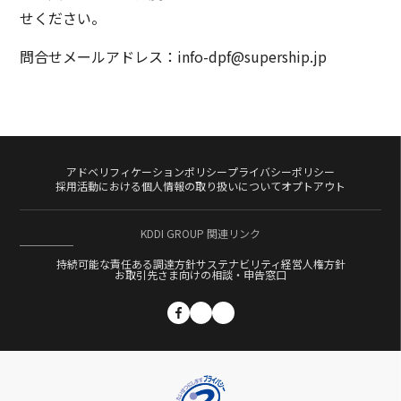
せください。
問合せメールアドレス：info-dpf@supership.jp
アドベリフィケーションポリシー
プライバシーポリシー
採用活動における個人情報の取り扱いについて
オプトアウト
KDDI GROUP 関連リンク
持続可能な責任ある調達方針
サステナビリティ経営
人権方針
お取引先さま向けの相談・申告窓口