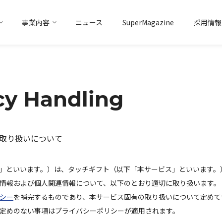
事業内容
ニュース
SuperMagazine
採用情報
トアイデンティティ
マーケティング
ソリューション事業
トップメッセージ
会社概要
データ
ソリューション事業
グループ企業
acy Handling
取り扱いについて
「当社」といいます。）は、タッチギフト（以下「本サービス」といいます
情報および個人関連情報について、以下のとおり適切に取り扱います。
シー
を補完するものであり、本サービス固有の取り扱いについて定めて
定めのない事項はプライバシーポリシーが適用されます。