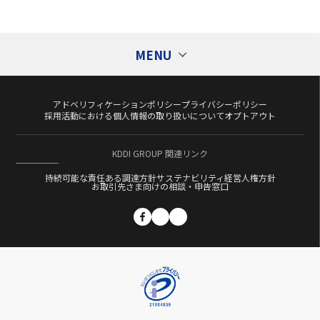
MENU
アドベリフィケーションポリシー
プライバシーポリシー
Tags
タグ
採用活動における個人情報の取り扱いについて
オプトアウト
Ad Generation
AI
au PAY
Cookieレス
KDDI GROUP 関連リンク
CXコンサルティング
DATUM STUDIO
DMP
持続可能な責任ある調達方針
サステナビリティ経営
人権方針
DSP
DX
EC
Fortuna
GPS
お取引先さま向けの相談・申告窓口
KDDI Message Cast
KGDC
LPO
Category
カテゴリー
Momentum
OMO
PMP
PROMOTAG
S4
S4Ads
ScaleOut
ScaleOut DSP
イベント
SMS
SSP
Supership Creative AI
お知らせ
Supership ECコンサルティングサービス
プレスリリース
Supership Touch Gift