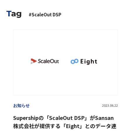
Tags
タグ
Tag
Ad Generation
AI
au PAY
Cookieレス
#ScaleOut DSP
CXコンサルティング
DATUM STUDIO
DMP
DSP
DX
EC
Fortuna
GPS
KDDI Message Cast
KGDC
LPO
Category
カテゴリー
Momentum
OMO
PMP
PROMOTAG
S4
S4Ads
ScaleOut
ScaleOut DSP
イベント
SMS
SSP
Supership Creative AI
お知らせ
Supership ECコンサルティングサービス
プレスリリース
Supership Touch Gift
Supership クラウドファンディングサポート
掲載情報
UltraImpression
VR
XRstaduim
お知らせ
2023.06.22
アドネットワーク
アドベリフィケーション
Supershipの「ScaleOut DSP」がSansan
アフターコロナ
インターンシップ
株式会社が提供する「Eight」とのデータ連
インバウンドマーケティング
コーポレート