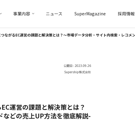
事業内容
ニュース
SuperMagazine
採用情報
トアイデンティティ
マーケティング
ソリューション事業
トップメッセージ
会社概要
データ
ソリューション事業
グループ企業
につながるEC運営の課題と解決策とは？〜市場データ分析・サイト内検索・レコメ
公開日 : 2023.09.26
Supership株式会社
】
るEC運営の課題と解決策とは？
ドなどの売上UP方法を徹底解説-