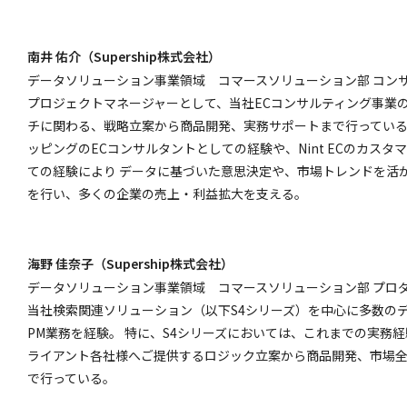
南井 佑介（Supership株式会社）
データソリューション事業領域 コマースソリューション部 コン
プロジェクトマネージャーとして、当社ECコンサルティング事業
チに関わる、戦略立案から商品開発、実務サポートまで行ってい
ッピングのECコンサルタントとしての経験や、Nint ECのカスタ
ての経験により
データに基づいた意思決定や、市場トレンドを活
を行い、多くの企業の売上・利益拡大を支える。
海野 佳奈子（Supership株式会社）
データソリューション事業領域 コマースソリューション部 プロダ
当社検索関連ソリューション（以下S4シリーズ）を中心に多数の
PM業務を経験。 特に、S4シリーズにおいては、これまでの実務
ライアント各社様へご提供するロジック立案から商品開発、市場
で行っている。