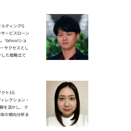
サルティングG
のサービスローン
る。
Yahoo!ショ
マーサクセスとし
かした戦略立て
クト1G
ディレクション・
経験を活かし、ク
全体の傾向分析ま