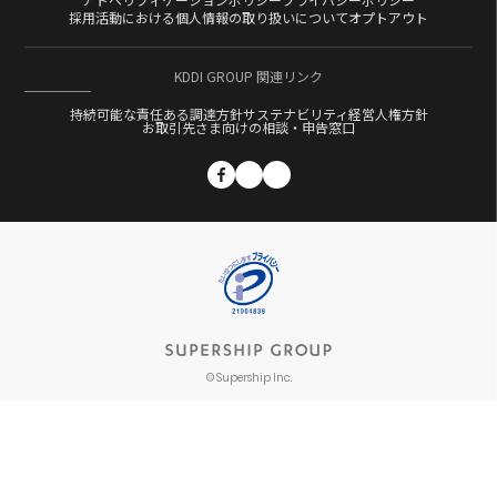
Tags
タグ
採用活動における個人情報の取り扱いについて
オプトアウト
Ad Generation
AI
au PAY
Cookieレス
KDDI GROUP 関連リンク
CXコンサルティング
DATUM STUDIO
DMP
持続可能な責任ある調達方針
サステナビリティ経営
人権方針
DSP
DX
EC
Fortuna
GPS
お取引先さま向けの相談・申告窓口
KDDI Message Cast
KGDC
LPO
Category
カテゴリー
Momentum
OMO
PMP
PROMOTAG
S4
S4Ads
ScaleOut
ScaleOut DSP
イベント
SMS
SSP
Supership Creative AI
お知らせ
Supership ECコンサルティングサービス
プレスリリース
Supership Touch Gift
Supership クラウドファンディングサポート
掲載情報
© Supership Inc.
UltraImpression
VR
XRstaduim
アドネットワーク
アドベリフィケーション
アフターコロナ
インターンシップ
インバウンドマーケティング
コーポレート