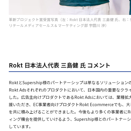
革新プロジェクト賞受賞写真（左：Rokt 日本法人代表 三島健 氏、右：S
リテールメディアセールス＆マーケティング部 宇田川 渉）
Rokt 日本法人代表 三島健 氏 コメント
RoktとSupership様のパートナーシップは単なるソリューションの
Rokt Adsそれぞれのプロダクトにおいて、日本国内の重要なク
した。広告主向けプロダクトであるRokt Adsにおいては、業種
援いただき、EC事業者向けプロダクトRokt Ecommerceで
を共に積み上げることができました。今後もより多くの事業者にR
ィング機会を提供していけるよう、Supership様とのパートナ
しています。