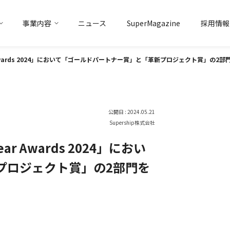
事業内容
ニュース
SuperMagazine
採用情報
トアイデンティティ
マーケティング
ソリューション事業
トップメッセージ
会社概要
データ
ソリューション事業
グループ企業
he Year Awards 2024」において「ゴールドパートナー賞」と「革新プロジェクト賞」の2
公開日 : 2024.05.21
Supership株式会社
 Year Awards 2024」におい
プロジェクト賞」の2部門を