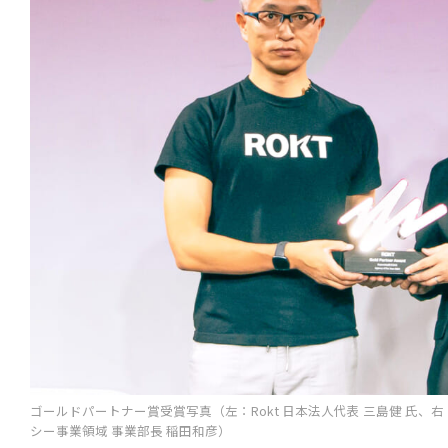
ゴールドパートナー賞受賞写真（左：Rokt 日本法人代表 三島健 氏、右：S
シー事業領域 事業部長 稲田和彦）