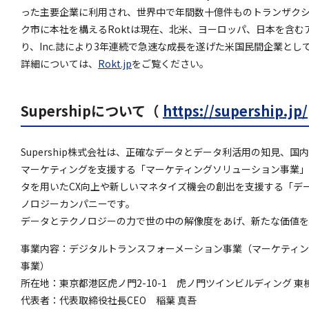
った主要企業に利用され、世界中で年間数十億件ものトランザク
ク市に本社を構えるRoktは現在、北米、ヨーロッパ、日本を含む
り、Inc.誌により3年連続で急速な成長を遂げた米国民間企業とし
詳細については、
Rokt.jp
をご覧ください。
Supershipについて（
https://supership.jp/
Supership株式会社は、正確なデータとデータ利活用の知見、
マーケティングを支援する「マーケティングソリューション事業」
タを用いたCX向上や新しいマネタイズ機会の創出を支援する「デ
ノロジーカンパニーです。
データとテクノロジーの力で世の中の解像度をあげ、新たな価値
事業内容：デジタルトランスフォーメーション事業（マーケティ
事業）
所在地：東京都港区虎ノ門2-10-1 虎ノ門ツインビルディング 東棟
代表者：代表取締役社長CEO 稲葉 真吾