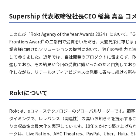
Supership 代表取締役社長CEO 稲葉 真吾 コ
このたび「Rokt Agency of the Year Awards 2024」において、”Gol
Frontiers Award” の二部門で受賞をいただき、大変光栄に存じ
業者様に向けたソリューションの提供において、独自の技術力と
して参りました。近年では、自社開発のプロダクトに留まらず、R
進しており、その結果が今回の受賞に繋がったのだと自負しており
化しながら、リテールメディアビジネスの発展に寄与し続ける所
Roktについて
Roktは、eコマーステクノロジーのグローバルリーダーです。顧
タイミングで、レレバンス（関連性）の高いお知らせを提示するこ
りの収益性の最大化を実現しています。10年をかけて築き上げられ
ークは、Live Nation、AMC Theatres、PayPal、Uber、Hulu、Sta