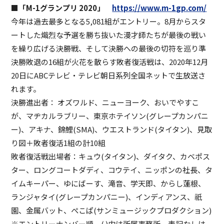
■「M-1グランプリ 2020」
https://www.m-1gp.com/
今年は過去最多となる5,081組がエントリー。8月からスタ
ートした熾烈な予選を勝ち抜いた漫才師たちが最後の戦い
を繰り広げる決勝戦、そして決勝への最後の切符を巡り準
決勝敗退の16組が火花を散らす敗者復活戦は、2020年12月
20日にABCテレビ・テレビ朝日系列全国ネットで生放送さ
れます。
決勝進出者： オズワルド、ニューヨーク、おいでやすこ
が、マヂカルラブリー、東京ホテイソン(グレープカンパニ
ー)、アキナ、錦鯉(SMA)、ウエストランド(タイタン)、見取
り図＋敗者復活1組の計10組
敗者復活戦出場者：キュウ(タイタン)、ダイタク、カベポス
ター、ロングコートダディ、コウテイ、ニッポンの社長、タ
イムキーパー、ゆにばーす、滝音、学天即、からし蓮根、
ランジャタイ(グレープカンパニー)、インディアンス、祇
園、金属バット、ぺこぱ(サンミュージックプロダクション)
※エントリーナンバー順。( )内は所属事務所。表記なしは