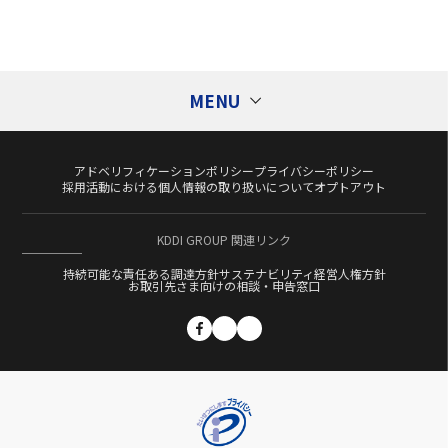
MENU
アドベリフィケーションポリシー
プライバシーポリシー
Tags
タグ
採用活動における個人情報の取り扱いについて
オプトアウト
Ad Generation
AI
au PAY
Cookieレス
KDDI GROUP 関連リンク
CXコンサルティング
DATUM STUDIO
DMP
持続可能な責任ある調達方針
サステナビリティ経営
人権方針
DSP
DX
EC
Fortuna
GPS
お取引先さま向けの相談・申告窓口
KDDI Message Cast
KGDC
LPO
Category
カテゴリー
Momentum
OMO
PMP
PROMOTAG
S4
S4Ads
ScaleOut
ScaleOut DSP
イベント
SMS
SSP
Supership Creative AI
お知らせ
Supership ECコンサルティングサービス