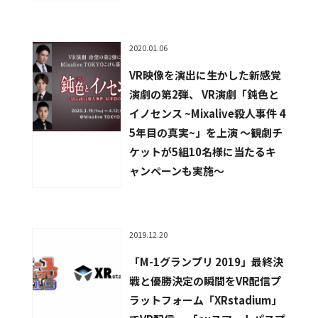
2020.01.06
VR映像を演出に生かした新感覚
演劇の第2弾、 VR演劇「鈍色と
イノセンス ~Mixalive殺人事件 4
5年目の真実~」を上演 ～観劇チ
ケットが5組10名様に当たるキ
ャンペーンも実施～
2019.12.20
「M-1グランプリ 2019」最終決
戦と優勝決定の瞬間をVR配信プ
ラットフォーム「XRstadium」