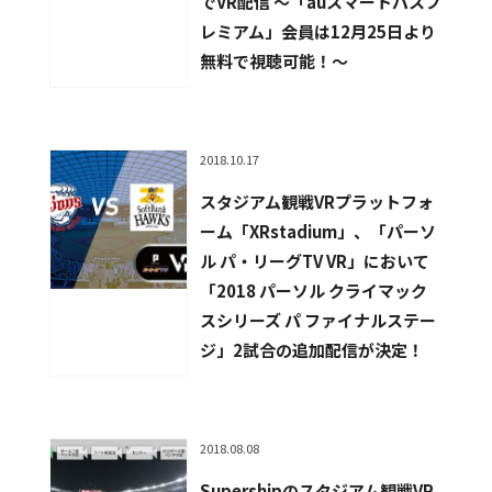
でVR配信 〜「auスマートパスプ
レミアム」会員は12月25日より
無料で視聴可能！〜
2018.10.17
スタジアム観戦VRプラットフォ
ーム「XRstadium」、「パーソ
ル パ・リーグTV VR」において
「2018 パーソル クライマック
スシリーズ パ ファイナルステー
ジ」2試合の追加配信が決定！
2018.08.08
Supershipのスタジアム観戦VR