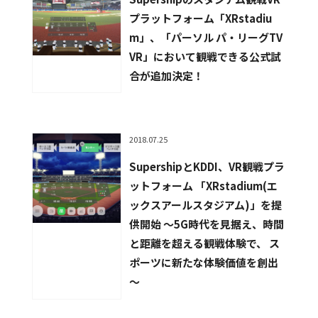
プラットフォーム「XRstadiu
m」、「パーソル パ・リーグTV
VR」において観戦できる公式試
合が追加決定！
2018.07.25
SupershipとKDDI、VR観戦プラ
ットフォーム 「XRstadium(エ
ックスアールスタジアム)」を提
供開始 ～5G時代を見据え、時間
と距離を超える観戦体験で、 ス
ポーツに新たな体験価値を創出
～