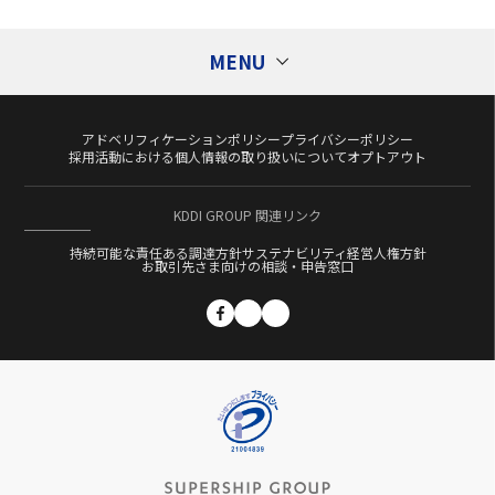
MENU
アドベリフィケーションポリシー
プライバシーポリシー
Tags
タグ
採用活動における個人情報の取り扱いについて
オプトアウト
Ad Generation
AI
au PAY
Cookieレス
KDDI GROUP 関連リンク
CXコンサルティング
DATUM STUDIO
DMP
持続可能な責任ある調達方針
サステナビリティ経営
人権方針
DSP
DX
EC
Fortuna
GPS
お取引先さま向けの相談・申告窓口
KDDI Message Cast
KGDC
LPO
Category
カテゴリー
Momentum
OMO
PMP
PROMOTAG
S4
S4Ads
ScaleOut
ScaleOut DSP
イベント
SMS
SSP
Supership Creative AI
お知らせ
Supership ECコンサルティングサービス
プレスリリース
Supership Touch Gift
Supership クラウドファンディングサポート