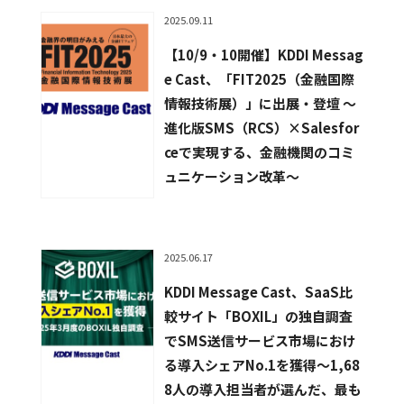
2025.09.11
【10/9・10開催】KDDI Messag
e Cast、「FIT2025（金融国際
情報技術展）」に出展・登壇 〜
進化版SMS（RCS）×Salesfor
ceで実現する、金融機関のコミ
ュニケーション改革〜
2025.06.17
KDDI Message Cast、SaaS比
較サイト「BOXIL」の独自調査
でSMS送信サービス市場におけ
る導入シェアNo.1を獲得〜1,68
8人の導入担当者が選んだ、最も