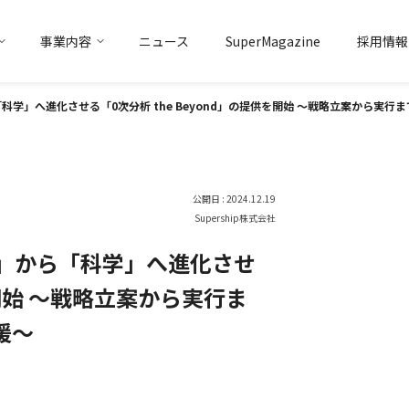
事業内容
ニュース
SuperMagazine
採用情報
トアイデンティティ
マーケティング
ソリューション事業
トップメッセージ
会社概要
データ
ソリューション事業
グループ企業
ら「科学」へ進化させる「0次分析 the Beyond」の提供を開始 〜戦略立案から
公開日 : 2024.12.19
Supership株式会社
直感」から「科学」へ進化させ
を開始 〜戦略立案から実行ま
援〜