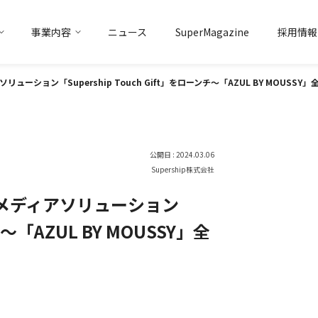
事業内容
ニュース
SuperMagazine
採用情報
トアイデンティティ
マーケティング
ソリューション事業
トップメッセージ
会社概要
データ
ソリューション事業
グループ企業
ション「Supership Touch Gift」をローンチ〜「AZUL BY MOUSSY
公開日 : 2024.03.06
Supership株式会社
メディアソリューション
チ〜「AZUL BY MOUSSY」全