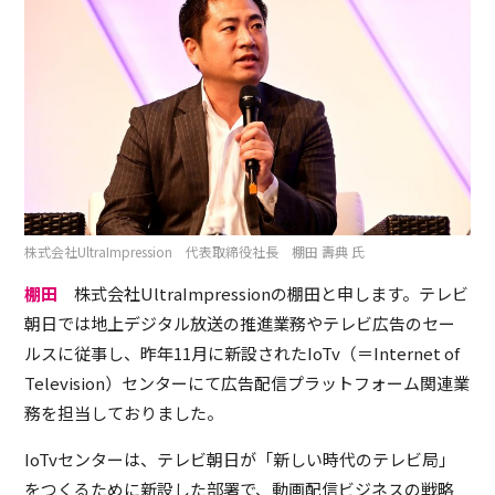
株式会社UltraImpression 代表取締役社長 棚田 壽典 氏
棚田
株式会社UltraImpressionの棚田と申します。テレビ
朝日では地上デジタル放送の推進業務やテレビ広告のセー
ルスに従事し、昨年11月に新設されたIoTv（＝Internet of
Television）センターにて広告配信プラットフォーム関連業
務を担当しておりました。
IoTvセンターは、テレビ朝日が「新しい時代のテレビ局」
をつくるために新設した部署で、動画配信ビジネスの戦略