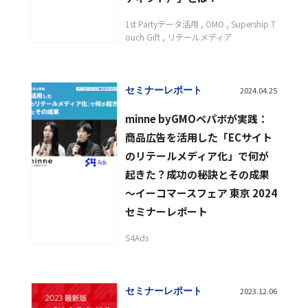
1st Partyデータ活用
OMO
Supership T
ouch Gift
リテールメディア
セミナーレポート
2024.04.25
minne byGMOペパボが実践：
商品広告を活用した「ECサイト
のリテールメディア化」で何が
起きた？成功の秘訣とその成果
〜イーコマースフェア 東京 2024
セミナーレポート
S4Ads
セミナーレポート
2023.12.06