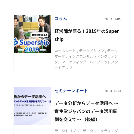
コラム
2019.01.04
経営陣が語る！2019年のSuper
ship
コーポレート
データドリブン
データ
マーケティングコンサルティング
デジ
タルマーケティング
ハイブリッドスタ
ートアップ
セミナーレポート
2018.08.30
データ分析からデータ活用へ ～
資生堂ジャパンのデータ活用事
例を交えて～ （後編）
データドリブン
データマーケティング