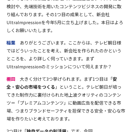
検討や、先端技術を用いたコンテンツビジネスの開発に取
り組んでおります。その1つ目の成果として、新会社
UltraImpressionを今年5月に立ち上げました。本日はよろ
しくお願いいたします。
稲葉
ありがとうございます。ここからは、テレビ朝日様
ではどういったことを考え、新会社を作られたのかという
ところを、より詳しく伺っていきます。まず
UltraImpressionのミッションについて伺えますか？
棚田
大きく分けて3つ挙げられます。まず1つ目は「
安
全・安心の市場をつくる
」ということ。テレビ朝日が培っ
てきた制作力に裏付けられた地上波クオリティのコンテン
ツ＝「プレミアムコンテンツ」に動画広告を配信できる市
場、つまりブランドセーフティを担保できる安全・安心な市
場を作りたいと考えております。
2つ目は「
独自データの利活用
」です。今回、