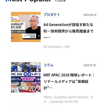
人気記事
プロダクト
2025.09.24
Ad Generationが目指す新たな
形－技術提供から販売推進まで
一…
Ad Generation
SSP
コラム
2026.07.07
NRF APAC 2026 現地レポート：
リテールメディアは"体験設
計"…
S4Ads
Supership Search Solution（S
4）
Supership Touch Gift