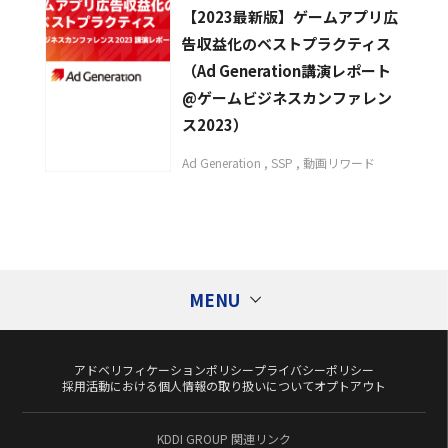
【2023最新版】ゲームアプリ広
告収益化のベストプラクティス
（Ad Generation講演レポート
@ゲームビジネスカンファレン
ス2023）
Ad Generation
SSP
動画リワード
MENU
アドベリフィケーションポリシー
プライバシーポリシー
Tags
タグ
採用活動における個人情報の取り扱いについて
オプトアウト
1st Partyデータ活用
Ad Generation
KDDI GROUP 関連リンク
CXコンサルティング
DMP
DSP
ECサイト