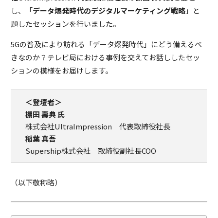
し、「
データ爆発時代のデジタルマーケティング戦略
」と
題したセッションを行いました。
5Gの普及により訪れる「データ爆発時代」にどう備えるべ
きなのか？テレビ局における事例を交えてお話ししたセッ
ションの模様をお届けします。
＜登壇者＞
棚田 壽典 氏
株式会社UltraImpression 代表取締役社長
稲葉 真吾
Supership株式会社 取締役副社長COO
（以下敬称略）