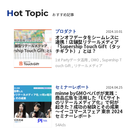
Hot Topic
おすすめ記事
プロダクト
2024.10.01
オンオフデータをシームレスに
連携！店舗型リテールメディア
「Supership Touch Gift（タッ
チギフト）」とは？
1st Partyデータ活用
OMO
Supership T
ouch Gift
リテールメディア
セミナーレポート
2024.04.25
minne byGMOペパボが実践：
商品広告を活用した「ECサイト
のリテールメディア化」で何が
起きた？成功の秘訣とその成果
〜イーコマースフェア 東京 2024
セミナーレポート
S4Ads