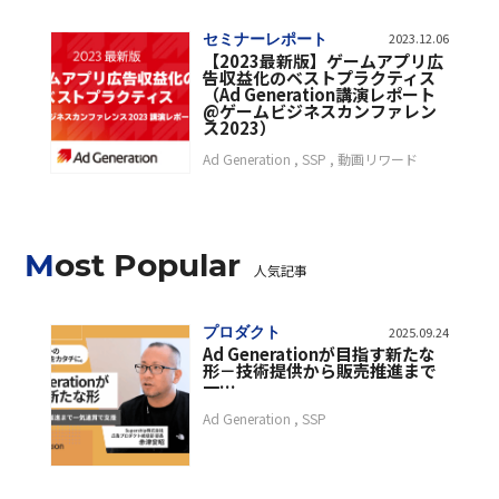
セミナーレポート
2023.12.06
【2023最新版】ゲームアプリ広
告収益化のベストプラクティス
（Ad Generation講演レポート
@ゲームビジネスカンファレン
ス2023）
Ad Generation
SSP
動画リワード
Most Popular
人気記事
プロダクト
2025.09.24
Ad Generationが目指す新たな
形－技術提供から販売推進まで
一…
Ad Generation
SSP