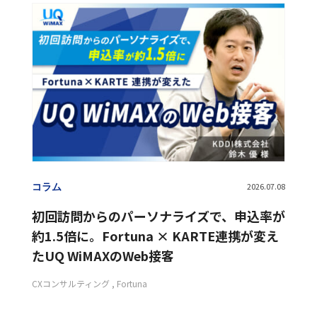
Flipdesk
Fortuna
GDPR
GumGum
ITP
LAP
M&A
Momentum
OEM
Category
カテゴリー
OMO
S4Ads
ScaleOut
ScaleOut DSP
SMS配信
SSP
Supership Search Solution（S4）
コラム
Supership Touch Gift
UltraImpression
VR
セミナーレポート
アドフラウド
アドベリフィケーション
テクノロジー
アプリマーケティング
エンジニア
キャリア
コーポレート
ダイレクトマーケティング
プロダクト
データクリーンルーム
データサイエンティスト
コラム
2026.07.08
データドリブン
データマーケティングコンサルティング
初回訪問からのパーソナライズで、申込率が
テクノロジー
デジタルマーケティング
約1.5倍に。Fortuna × KARTE連携が変え
パーセプションフロー・モデル
たUQ WiMAXのWeb接客
ハイブリッドスタートアップ
ビューアビリティ
CXコンサルティング
Fortuna
ブランドセーフティ
プログラミング教育
ヘッダービディング
リテールメディア