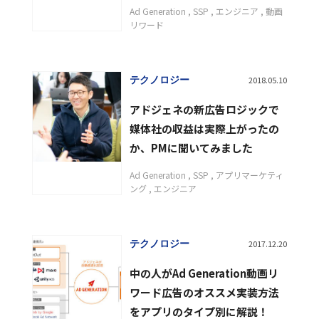
Ad Generation
SSP
エンジニア
動画
リワード
テクノロジー
2018.05.10
アドジェネの新広告ロジックで
媒体社の収益は実際上がったの
か、PMに聞いてみました
Ad Generation
SSP
アプリマーケティ
ング
エンジニア
テクノロジー
2017.12.20
中の人がAd Generation動画リ
ワード広告のオススメ実装方法
をアプリのタイプ別に解説！