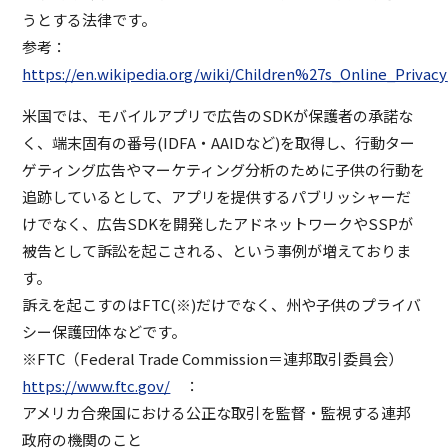
うとする法律です。
参考：
https://en.wikipedia.org/wiki/Children%27s_Online_Privac
米国では、モバイルアプリで広告のSDKが保護者の承諾な
く、端末固有の番号(IDFA・AAIDなど)を取得し、行動ター
ゲティング広告やマーケティング分析のために子供の行動を
追跡しているとして、アプリを提供するパブリッシャーだ
けでなく、広告SDKを開発したアドネットワークやSSPが
被告として訴訟を起こされる、という事例が増えておりま
す。
訴えを起こすのはFTC(※)だけでなく、州や子供のプライバ
シー保護団体などです。
※FTC（Federal Trade Commission＝連邦取引委員会）
https://www.ftc.gov/
：
アメリカ合衆国における公正な取引を監督・監視する連邦
政府の機関のこと