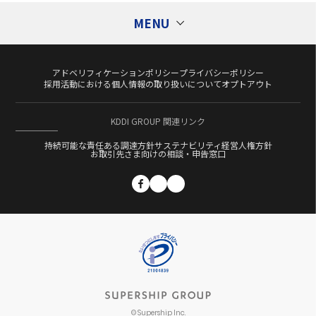
MENU
アドベリフィケーションポリシー
プライバシーポリシー
Tags
タグ
採用活動における個人情報の取り扱いについて
オプトアウト
1st Partyデータ活用
Ad Generation
KDDI GROUP 関連リンク
CXコンサルティング
DMP
DSP
ECサイト
持続可能な責任ある調達方針
サステナビリティ経営
人権方針
Flipdesk
Fortuna
GDPR
GumGum
お取引先さま向けの相談・申告窓口
ITP
LAP
M&A
Momentum
OEM
Category
カテゴリー
OMO
S4Ads
ScaleOut
ScaleOut DSP
SMS配信
SSP
Supership Search Solution（S4）
コラム
Supership Touch Gift
UltraImpression
VR
セミナーレポート
アドフラウド
アドベリフィケーション
テクノロジー
アプリマーケティング
エンジニア
キャリア
コーポレート
ダイレクトマーケティング
プロダクト
© Supership Inc.