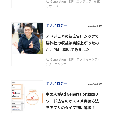
Ad Generation
SSP
エンジニア
動画
リワード
テクノロジー
2018.05.10
アドジェネの新広告ロジックで
媒体社の収益は実際上がったの
か、PMに聞いてみました
Ad Generation
SSP
アプリマーケティ
ング
エンジニア
テクノロジー
2017.12.20
中の人がAd Generation動画リ
ワード広告のオススメ実装方法
をアプリのタイプ別に解説！