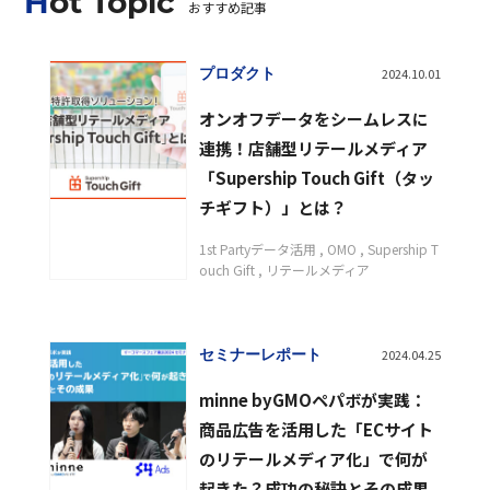
Hot Topic
おすすめ記事
プロダクト
2024.10.01
オンオフデータをシームレスに
連携！店舗型リテールメディア
「Supership Touch Gift（タッ
チギフト）」とは？
1st Partyデータ活用
OMO
Supership T
ouch Gift
リテールメディア
セミナーレポート
2024.04.25
minne byGMOペパボが実践：
商品広告を活用した「ECサイト
のリテールメディア化」で何が
起きた？成功の秘訣とその成果