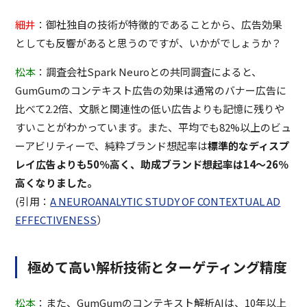
細井
：御社独自の技術が特徴的であることから、広告効果
としても反響があると思うのですが、いかがでしょうか？
松本
：調査会社Spark Neuroとの共同調査によると、
GumGumのコンテキスト広告の効果は通常のバナー広告に
比べて2.2倍、文脈と関連性の低い広告よりも記憶に残りや
すいことがわかっています。また、平均でも82%以上のビュ
ーアビリティーで、純粋ブランド想起率は
標準的なディスプ
レイ広告よりも50％高く、助成ブランド想起率は14〜26％
高くなりました。
(引用：
A NEUROANALYTIC STUDY OF CONTEXTUAL AD
EFFECTIVENESS
）
極めて高い解析技術とターゲティング精度
松本
：また、GumGumのコンテキスト解析AIは、10年以上