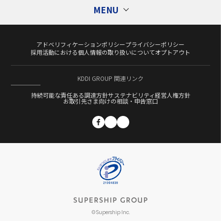
MENU
アドベリフィケーションポリシー
プライバシーポリシー
Tags
タグ
採用活動における個人情報の取り扱いについて
オプトアウト
1st Partyデータ活用
Ad Generation
KDDI GROUP 関連リンク
CXコンサルティング
DMP
DSP
ECサイト
持続可能な責任ある調達方針
サステナビリティ経営
人権方針
Flipdesk
Fortuna
GDPR
GumGum
お取引先さま向けの相談・申告窓口
ITP
LAP
M&A
Momentum
OEM
Category
カテゴリー
OMO
S4Ads
ScaleOut
ScaleOut DSP
SMS配信
SSP
Supership Search Solution（S4）
コラム
Supership Touch Gift
UltraImpression
VR
セミナーレポート
アドフラウド
アドベリフィケーション
テクノロジー
アプリマーケティング
エンジニア
キャリア
コーポレート
ダイレクトマーケティング
プロダクト
© Supership Inc.
データクリーンルーム
データサイエンティスト