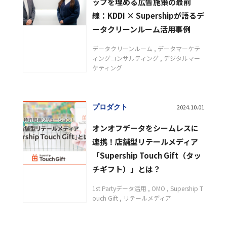
ップを埋める広告施策の最前
線：KDDI × Supershipが語るデ
ータクリーンルーム活用事例
データクリーンルーム
データマーケテ
ィングコンサルティング
デジタルマー
ケティング
プロダクト
2024.10.01
オンオフデータをシームレスに
連携！店舗型リテールメディア
「Supership Touch Gift（タッ
チギフト）」とは？
1st Partyデータ活用
OMO
Supership T
ouch Gift
リテールメディア