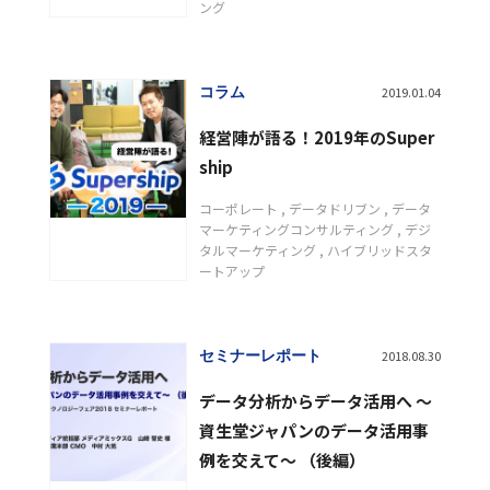
ング
コラム
2019.01.04
経営陣が語る！2019年のSuper
ship
コーポレート
データドリブン
データ
マーケティングコンサルティング
デジ
タルマーケティング
ハイブリッドスタ
ートアップ
セミナーレポート
2018.08.30
データ分析からデータ活用へ ～
資生堂ジャパンのデータ活用事
例を交えて～ （後編）