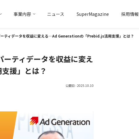
事業内容
ニュース
SuperMagazine
採用情報
トアイデンティティ
マーケティング
ソリューション事業
トップメッセージ
会社概要
データ
ソリューション事業
グループ企業
データを収益に変える―Ad Generationの「Prebid.js活用支援」とは？
パーティデータを収益に変え
js活用支援」とは？
公開日 : 2025.10.10