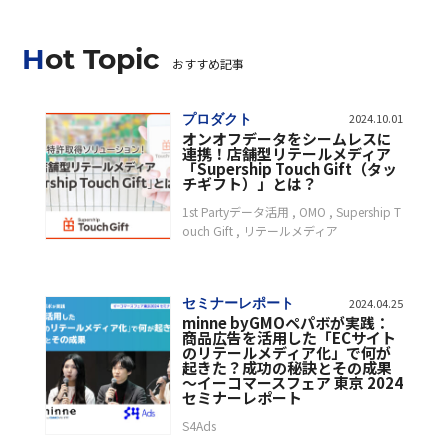
Hot Topic
おすすめ記事
プロダクト
2024.10.01
オンオフデータをシームレスに
連携！店舗型リテールメディア
「Supership Touch Gift（タッ
チギフト）」とは？
1st Partyデータ活用
OMO
Supership T
ouch Gift
リテールメディア
セミナーレポート
2024.04.25
minne byGMOペパボが実践：
商品広告を活用した「ECサイト
のリテールメディア化」で何が
起きた？成功の秘訣とその成果
〜イーコマースフェア 東京 2024
セミナーレポート
S4Ads