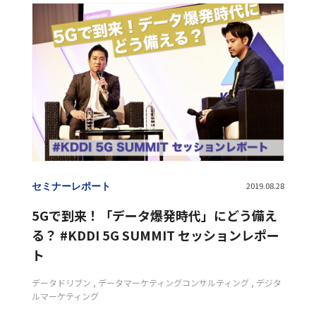
Flipdesk
Fortuna
GDPR
GumGum
ITP
LAP
M&A
Momentum
OEM
Category
カテゴリー
OMO
S4Ads
ScaleOut
ScaleOut DSP
SMS配信
SSP
Supership Search Solution（S4）
コラム
Supership Touch Gift
UltraImpression
VR
セミナーレポート
アドフラウド
アドベリフィケーション
テクノロジー
アプリマーケティング
エンジニア
キャリア
コーポレート
ダイレクトマーケティング
プロダクト
データクリーンルーム
データサイエンティスト
セミナーレポート
2019.08.28
データドリブン
データマーケティングコンサルティング
5Gで到来！「データ爆発時代」にどう備え
テクノロジー
デジタルマーケティング
る？ #KDDI 5G SUMMIT セッションレポー
パーセプションフロー・モデル
ト
ハイブリッドスタートアップ
ビューアビリティ
データドリブン
データマーケティングコンサルティング
デジタ
ブランドセーフティ
プログラミング教育
ルマーケティング
ヘッダービディング
リテールメディア