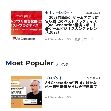
セミナーレポート
2023.12.06
【2023最新版】ゲームアプリ広
告収益化のベストプラクティス
（Ad Generation講演レポート
@ゲームビジネスカンファレン
ス2023）
Ad Generation
SSP
動画リワード
Most Popular
人気記事
プロダクト
2025.09.24
Ad Generationが目指す新たな
形－技術提供から販売推進まで
一…
Ad Generation
SSP