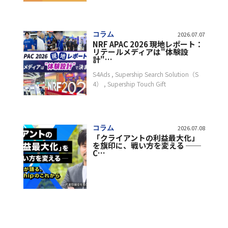
コラム
2026.07.07
NRF APAC 2026 現地レポート：
リテールメディアは"体験設
計"…
S4Ads
Supership Search Solution（S
4）
Supership Touch Gift
コラム
2026.07.08
「クライアントの利益最大化」
を旗印に、戦い方を変える ──
C…