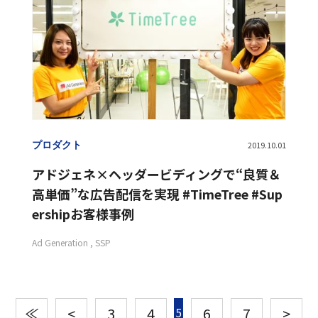
プロダクト
2019.10.01
アドジェネ×ヘッダービディングで“良質＆
高単価”な広告配信を実現 #TimeTree #Sup
ershipお客様事例
Ad Generation
SSP
≪
<
3
4
6
7
>
5