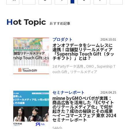
Hot Topic
おすすめ記事
プロダクト
2024.10.01
オンオフデータをシームレスに
連携！店舗型リテールメディア
「Supership Touch Gift（タッ
チギフト）」とは？
1st Partyデータ活用
OMO
Supership T
ouch Gift
リテールメディア
セミナーレポート
2024.04.25
minne byGMOペパボが実践：
商品広告を活用した「ECサイト
のリテールメディア化」で何が
起きた？成功の秘訣とその成果
〜イーコマースフェア 東京 2024
セミナーレポート
S4Ads