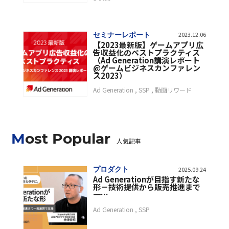
セミナーレポート
2023.12.06
【2023最新版】ゲームアプリ広
告収益化のベストプラクティス
（Ad Generation講演レポート
@ゲームビジネスカンファレン
ス2023）
Ad Generation
SSP
動画リワード
Most Popular
人気記事
プロダクト
2025.09.24
Ad Generationが目指す新たな
形－技術提供から販売推進まで
一…
Ad Generation
SSP