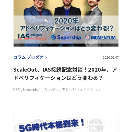
Flipdesk
Fortuna
GDPR
GumGum
ITP
LAP
M&A
Momentum
OEM
Category
カテゴリー
OMO
S4Ads
ScaleOut
ScaleOut DSP
SMS配信
SSP
Supership Search Solution（S4）
コラム
Supership Touch Gift
UltraImpression
VR
セミナーレポート
アドフラウド
アドベリフィケーション
テクノロジー
コラム プロダクト
2020.08.07
アプリマーケティング
エンジニア
キャリア
コーポレート
ダイレクトマーケティング
ScaleOut、IAS接続記念対談！2020年、ア
プロダクト
データクリーンルーム
データサイエンティスト
ドベリフィケーションはどう変わる？
データドリブン
データマーケティングコンサルティング
DSP
Momentum
ScaleOut
アドベリフィケーション
テクノロジー
デジタルマーケティング
パーセプションフロー・モデル
ハイブリッドスタートアップ
ビューアビリティ
ブランドセーフティ
プログラミング教育
ヘッダービディング
リテールメディア